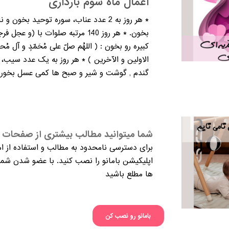
اعمال ماه سوم بارداری
* هر روز به 2 عدد عناب، سوره توحید بخ
بخون. * هر روز 140 مرتبه صلوات 
کبیره رو بخون : ( اللهُم صلّ علی مُحَمّدٍ و آل م
الاولین و الآخرین ) * هر روز به یک عدد سیب، 
گندم , گوشت و شیر و صبح ها کمی عسل بخور . 
شما میتوانید مطالب بیشتری از صفحات م
برای دسترسی نامحدود به مطالب و استفاده از ام
اپلیکیشن بامانو را نصب کنید. با عضو شدن شما 
ها مطلع باشید
بامانو رو نصب کن