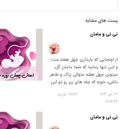
پست های مشابه
نی نی و مامان
از اونجایی که بارداری چهل هفته ست
و این تنها زمانیه که شما مامان گل،
میتونی چهل هفته متوالی پاک و طاهر
باشی، خوبه که چله های زیر رو تو این
ایام انجام بدی ☺️: * خوندن 40 مرتبه
۰٩ تیر ١٤۰٢
٨٨٤٣
بازدید
سوره یس و فوت کردن به انار و
١٨:١٧:٢٧
خوردن آن * خوندن 40 مرتبه سوره
یوسف و فوت کردن به سیب و خوردن
نی نی و مامان
آن * خوردن مویز صبح ناشتا هر روز 21
عدد با 21 بسم الّه در 40 روز متوالی *