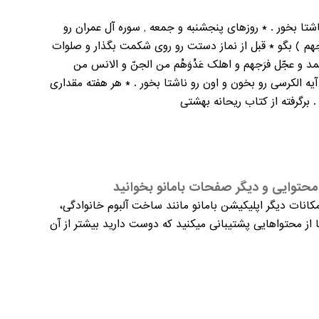
ون و ناشتا بخور . * روزهای پنجشنبه و جمعه , سوره آل عمران رو
با (و عجل فرجهم ) بگو * قبل از نماز دستت رو روی شکمت بگذار و صلوات
ُحمد و عجّل فرَجهم و اهلک عَدُوَهُم من الجنّ و الانس من
آیه الکرسی رو بخون و اون رو ناشتا بخور . * هر هفته مقداری
برگرفته از کتاب ریحانه بهشتی
حتوایی و دیگر صفحات بامانو بخوانید
کانات دیگر اپلیکیشن بامانو مانند ساخت آلبوم خانوادگی،
از محتواهایی پشتیبانی میکنید که دوست دارید بیشتر از آن