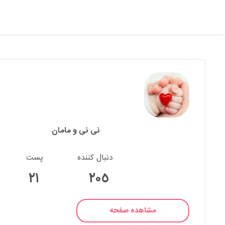
نی نی و مامان
دنبال کننده
پست
٢١
٢۰٥
مشاهده صفحه