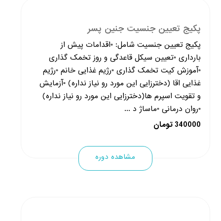
پکیج تعیین جنسیت جنین پسر
پکیج تعیین جنسیت شامل: ▫️اقدامات پیش از
بارداری ▫️تعیین سیکل قاعدگی و روز تخمک گذاری
▫️آموزش کیت تخمک گذاری ▫️رژیم غذایی خانم ▫️رژیم
غذایی اقا (دخترزایی این مورد رو نیاز نداره) ▫️آزمایش
و تقویت اسپرم ها(دخترزایی این مورد رو نیاز نداره)
▫️روان درمانی ▫️ماساژ د ...
340000 تومان
مشاهده دوره