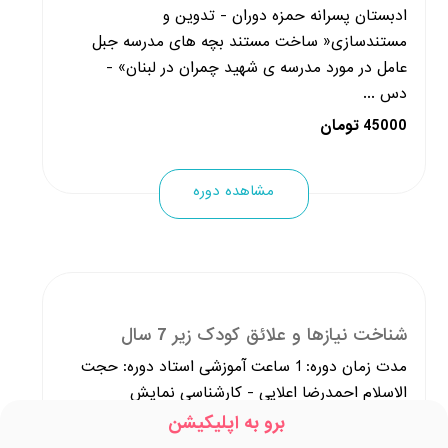
ادبستان پسرانه حمزه دوران - تدوین و
مستندسازی« ساخت مستند بچه های مدرسه جبل
عامل در مورد مدرسه ی شهید چمران در لبنان» -
دس ...
45000 تومان
مشاهده دوره
شناخت نیازها و علائق کودک زیر 7 سال
مدت زمان دوره: 1 ساعت آموزشی استاد دوره: حجت
الاسلام احمدرضا اعلایی - کارشناسی نمایش
عروسکی _ ارشد کارگردانی - موسس حسینیه کودک
برو به اپلیکیشن
شهید چمران «مدرسه چمران » - مدیر موسس