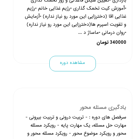
بارداری ▫️تعیین سیکل قاعدگی و روز تخمک گذاری
▫️آموزش کیت تخمک گذاری ▫️رژیم غذایی خانم ▫️رژیم
غذایی اقا (دخترزایی این مورد رو نیاز نداره) ▫️آزمایش
و تقویت اسپرم ها(دخترزایی این مورد رو نیاز نداره)
▫️روان درمانی ▫️ماساژ د ...
340000 تومان
مشاهده دوره
یادگیری مسئله محور
سرفصل های دوره : - تربیت درونی و تربیت بیرونی -
مهارت حل مسئله، یک مهارت پایه - رویکرد مسئله
محور و رویکرد موضوع محور - رویکرد مسئله محور و