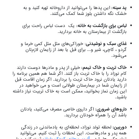
پد سینه:
این پدها را می‌توانید از داروخانه تهیه کنید و به
خشک نگه داشتن بلوز شما کمک می‌کنند.
لباس برای بازگشت به خانه:
یک دست لباس راحت برای
بازگشت از بیمارستان به خانه بردارید.
غذای سبک و نوشیدنی
: خوراکی‌های مثل مثل کمی خرما و
گردو ، کاچی، شیر و... برای قبل یا بعد از زایمان لازم‌تان
می‌شود.
خاک تربت و خاک تیمم:
خیلی از پدر و مادرها دوست دارند
کام نوزاد را با خاک تربت باز کنند. اگر شما هم همین برنامه را
دارید یادتان نرود حاک تربت را بردارید. اگر زمان اقامت قبل
از زایمان شما در بیمارستان طولانی است و می خواهید در
این زمان نماز بخوانید، ممکن است به خاک تربیت نیاز داشته
باشید.
داروهای ضروری:
اگر داروی خاصی مصرف می‌کنید، یادتان
باشد آن را همراه خودتان بردارید.
دوربین:
لحظه‌ تولد نوزاد، لحظه‌ای به یادماندنی در زندگی
همه پدر و مادرهاست. این لحظات را ثبت کنیم. می‌توانید
تمام عکس‌ها را در
آلبوم مجازی کودک بامانو
ثبت کنید و با