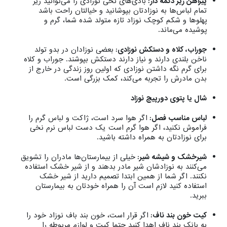
پیراهن زیر دکمه دار:
بادی‌های نخی نوزادی را می‌توانید زیر
تمام لباس‌ها به نوزادتان بپوشانید و خیالتان راحت باشد
پهلوها و شکم کوچک نوزاد تازه متولد شده‌ شما، گرم و
پوشیده می‌ماند.
جوراب، کلاه و دستکش نوزادی:
بعضی نوزادان در بدو تولد
ناخن بلندی دارند و نیاز دارند دستکش بپوشند. جوراب و کلاه
برای گرم‌ نگه داشتن نوزادی که اولین روز زندگی در خارج از
بدن مادرش را تجربه می‌کند، کمک بزرگی است.
شال یا پتوی دورپیچ نوزاد
لباس مناسب فصل:
اگر هوا سرد است، ژاکت و لباس گرم را
فراموش نکنید، اگر هوا گرم است یک دست لباس نرم نخی
برای نوزادتان به همراه داشته باشید.
شیرخشک و شیشه شیر:
خیلی از بیمارستان‌ها مادران را تشویق
می‌کنند به نوزادشان شیر مادر بدهند و از شیر خشک استفاده
نکنند. اگر شما از همین ابتدا تصمیم دارید از شیر خشک
استفاده کنید لازم است آن را همراه خودتان به بیمارستان
ببرید.
کیت خون بند ناف:
اگر قرار است، خون بند باف نوزاد خود را
به بانک بند ناف اهدا کنید حتما کیت و لوازم مربوطه را