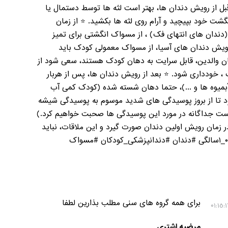
ل از رویش دندان ها، بهتر است لثه ها توسط دستمال یا
گشت خود بپیچید و آرام روی لثه ها بکشید. ⭐ از زمان
دندان های انتهای فک) ، از مسواک انگشتی برای تمیز
رویش دندان های آسیا، از مسواک معمولی کودک باید
ان والدین، قابل سرایت به دهان کودک هستند، سعی شود از
، خودداری شود. ⭐ بعد از رویش دندان ها، پس از هربار
میوه ها و ...)، حتما دهان شسته شده (کودک کمی آب
ود تا از بروز پوسیدگی های شدید موسوم به پوسیدگی شیشه
لوگیری شود. (در پست جداگانه در مورد این پوسیدگی ها صحبت خواهیم کرد.)
 زمان رویش اولین دندان صورت گیرد و این ملاقات، نباید
دیرتر از ۱۲ ماهگی یا یک سالگی کودک باشد. #۰_۱سالگی #دندان #دندانپزشکی_کودکان #مسواک
برای همه گروه های سنی مطلب بذارین لطفا
مرضیه اشتری