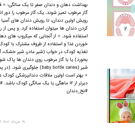
بهداشت دهان و دندان صفر تا یک سالگی: ⭐ قب
گاز مرطوب تمیز شوند. یک گاز مرطوب را دور ان
رویش اولین دندان، تا رویش دندان های آسیا (
کردن دندان ها میتوان استفاده کرد. و پس از 
استفاده شود. ⭐ از آنجایی که میکروب های ده
خوردن غذا و استفاده از ظروف مشترک با کودک 
تغذیه کودک در خواب (شیر مادر، شیر خشک، آب
بخورد) یا با گاز مرطوب روی دندان ها پاک ش
شیر (baby bottle caries) ج
⭐ بهتر است اولین ملاقات دندانپزشکی کودک در
#نخ_دندان
١٩ خرداد ١٤۰١ ۰١:١٥:١٦