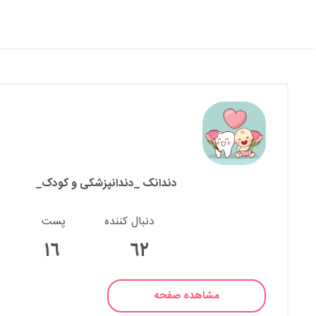
دندانک _دندانپزشکی و کودک_
دنبال کننده
پست
١٦
٦٢
مشاهده صفحه