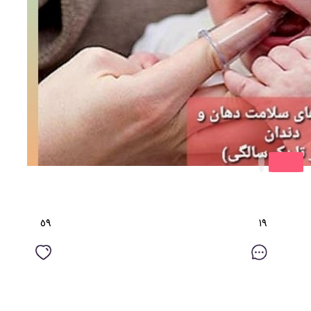
٥٩
١٩