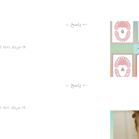
-
۰ پاسخ
١٩ خرداد ١٤۰١ ۰١:١٥:١٦
-
۰ پاسخ
١٩ خرداد ١٤۰١ ۰١:١٤:١٧