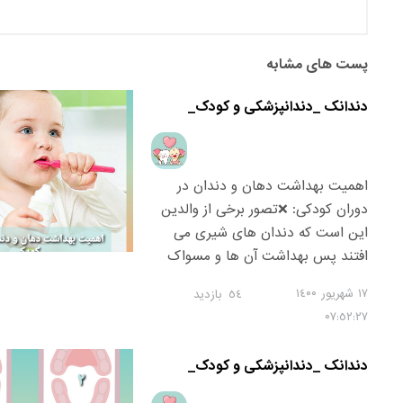
پست های مشابه
دندانک _دندانپزشکی و کودک_
اهمیت بهداشت دهان و دندان در
دوران کودکی: ❌تصور برخی از والدین
این است که دندان های شیری می
افتند پس بهداشت آن ها و مسواک
زدن و یا درمانشان اهمیت چندانی
١٧ شهریور ١٤۰۰
٥٤
بازدید
ندارد.❌ در حالی که مسواک و رعایت
۰٧:٥٢:٢٧
بهداشت دهان و دندان، از همون ماه
های اول زندگی، اهمیت زیادی دارد.
دندانک _دندانپزشکی و کودک_
👶🏻 دندان های شیری نقش مهمی در
تغذیه و توانایی جویدن غذا توسط