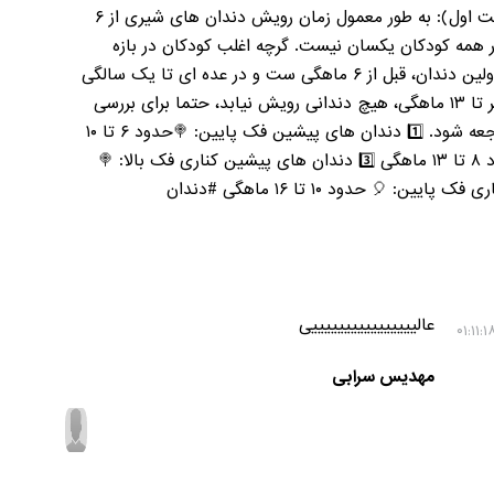
⏳زمان و ترتیب رویش دندان های شیری (قسمت اول): به طور معمول زمان رویش دندان های شیری از ۶
ین زمان در همه کودکان یکسان نیست. گرچه اغلب کودکان در بازه
نرمال قرار دارند اما در تعداد کمی، سن رویش اولین دندان، قبل از ۶ ماهگی ست و در عده ای تا یک سالگی
هنوز دندانی رویش نیافته است. ⚠️نکته مهم: اگر تا ۱۳ ماهگی، هیچ دندانی رویش نیابد، حتما برای بررسی
بیشتر باید به متخصص دندانپزشکی اطفال مراجعه شود. 1️⃣ دندان های پیشین فک پایین: 🍭حدود ۶ تا ۱۰
ماهگی 2️⃣ دندان های پیشین فک بالا: 🎈 حدود ۸ تا ۱۳ ماهگی 3️⃣ دندان های پیشین کناری فک بالا: 🍭
حدود ۹ تا ۱۳ ماهگی 4️⃣ دندان های پیشین کناری فک پایین: 🎈 حدود ۱۰ تا ۱۶ ماهگی #دندان
عالییییییییییییییییی
مهدیس سرابی