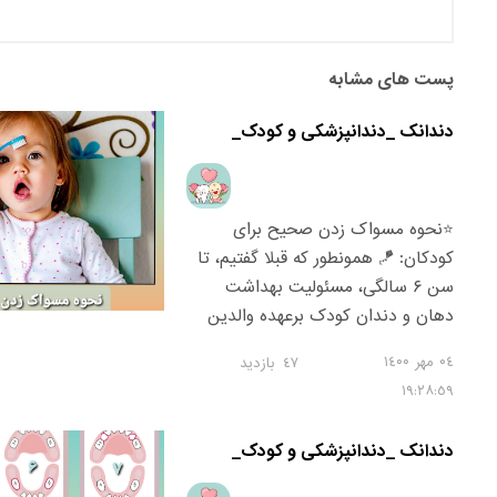
پست های مشابه
دندانک _دندانپزشکی و کودک_
⭐نحوه مسواک زدن صحیح برای
کودکان: 🪁 همونطور که قبلا گفتیم، تا
سن ۶ سالگی، مسئولیت بهداشت
دهان و دندان کودک برعهده والدین
است و مسواک زدن باید حتما توسط
۰٤ مهر ١٤۰۰
٤٧
بازدید
شما انجام بگیرد. اجازه دهید کودک
١٩:٢٨:٥٩
هم دندان هایش را مسواک بزند و
مشارکت داشته باشد و پس از آن
دندانک _دندانپزشکی و کودک_
خودتان دوباره برایش مسواک بزنید.
🪁 بهترین و موثرترین شیوه در سنین