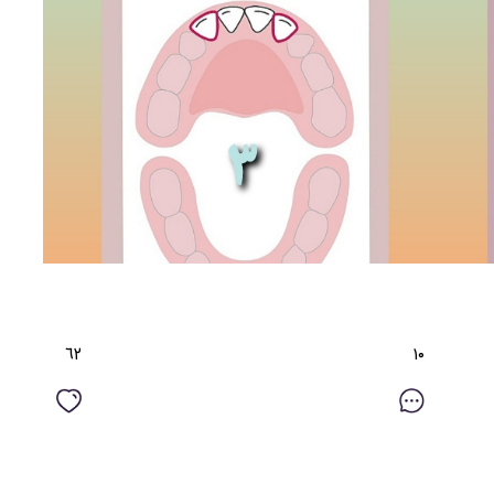
٦٢
١۰