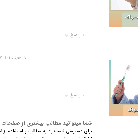
-
۰ پاسخ
١٩ خرداد ١٤۰١ ۰١:۰٦:١٧
-
۰ پاسخ
شما میتوانید مطالب بیشتری از صفحات م
برای دسترسی نامحدود به مطالب و استفاده از ام