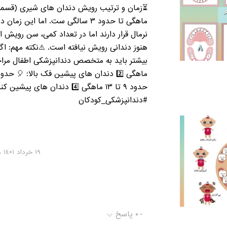
ماهگی تا حدود ۳ سالگی ست. اما ا
#دندانپزشکی_کودکان
١٩ خرداد ١٤۰١ ۰١:١١:١٨
-
۰ پاسخ