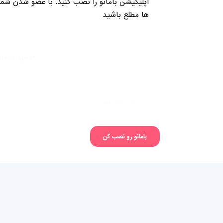
اپلیکیشن بامانو را نصب کنید. با عضو شدن شما 
ها مطلع باشید
١٩ خرداد ١٤۰١ ۰١:۰٤:٢٢
-
۰ پاسخ
بامانو رو نصب کن