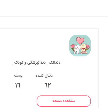
دندانک _دندانپزشکی و کودک_
دنبال کننده
پست
١٦
٦٢
مشاهده صفحه