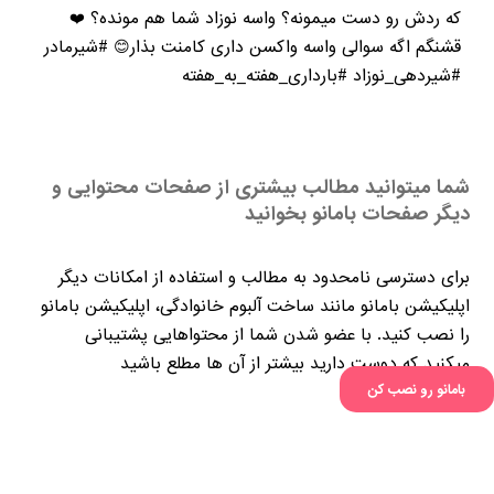
که ردش رو دست میمونه؟ واسه نوزاد شما هم مونده؟ ❤️
قشنگم اگه سوالی واسه واکسن داری کامنت بذار😊 #شیرمادر
#شیردهی_نوزاد #بارداری_هفته_به_هفته
شما میتوانید مطالب بیشتری از صفحات محتوایی و
دیگر صفحات بامانو بخوانید
برای دسترسی نامحدود به مطالب و استفاده از امکانات دیگر
اپلیکیشن بامانو مانند ساخت آلبوم خانوادگی، اپلیکیشن بامانو
را نصب کنید. با عضو شدن شما از محتواهایی پشتیبانی
میکنید که دوست دارید بیشتر از آن ها مطلع باشید
پست های مشابه
بامانو رو نصب کن