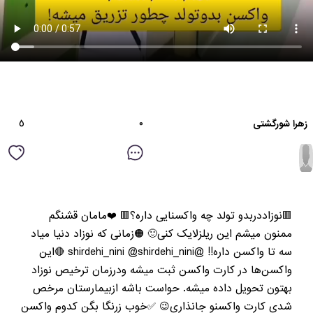
٥
۰
زهرا شورگشتی
🟥نوزاددربدو تولد چه واکسنایی داره؟🟥 ❤️مامان قشنگم
ممنون میشم این ریلزلایک کنی🙂 🟠زمانی که نوزاد دنیا میاد
سه تا واکسن داره!! @shirdehi_nini @shirdehi_nini 🔴این
واکسن‌ها در کارت واکسن ثبت میشه ودرزمان ترخیص نوزاد
بهتون تحویل داده میشه. حواست باشه ازبیمارستان مرخص
شدی کارت واکسنو جانذاری😉 ✅خوب زرنگا بگن کدوم واکسن