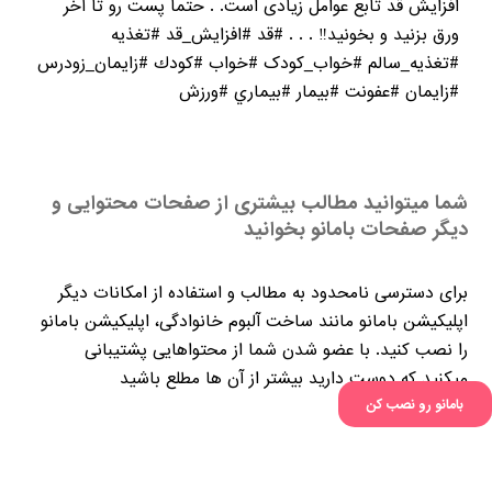
افزایش قد تابع عوامل زیادی است. . حتما پست رو تا آخر
ورق بزنيد و بخونيد‼️ . . . #قد #افزايش_قد #تغذيه
#تغذيه_سالم #خواب_کودک #خواب #كودك #زايمان_زودرس
#زايمان #عفونت #بيمار #بيماري #ورزش
شما میتوانید مطالب بیشتری از صفحات محتوایی و
دیگر صفحات بامانو بخوانید
برای دسترسی نامحدود به مطالب و استفاده از امکانات دیگر
اپلیکیشن بامانو مانند ساخت آلبوم خانوادگی، اپلیکیشن بامانو
را نصب کنید. با عضو شدن شما از محتواهایی پشتیبانی
میکنید که دوست دارید بیشتر از آن ها مطلع باشید
پست های مشابه
بامانو رو نصب کن