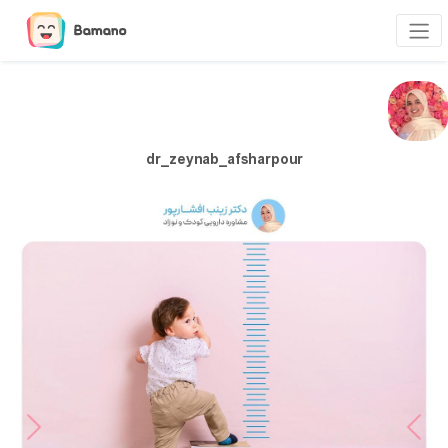
dr_zeynab_afsharpour
Next
Previous